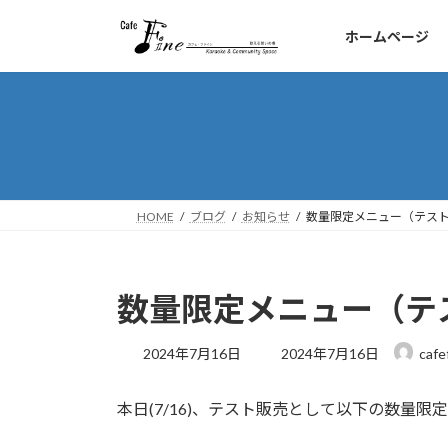
コ
ナ
ン
ビ
ホームページ
テ
ゲ
ン
ー
ツ
シ
へ
ョ
ス
ン
キ
に
ッ
移
HOME
ブログ
お知らせ
数量限定メニュー（テス
プ
動
数量限定メニュー（テ
最
2024年7月16日
2024年7月16日
cafe
終
更
本日(7/16)、テスト販売として以下の数量
新
日