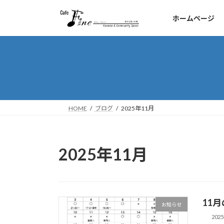
コ
ナ
ン
ビ
ホームページ
テ
ゲ
ン
ー
ツ
シ
へ
ョ
ス
ン
キ
に
ッ
移
HOME
ブログ
2025年11月
プ
動
2025年11月
11月
お知らせ
202