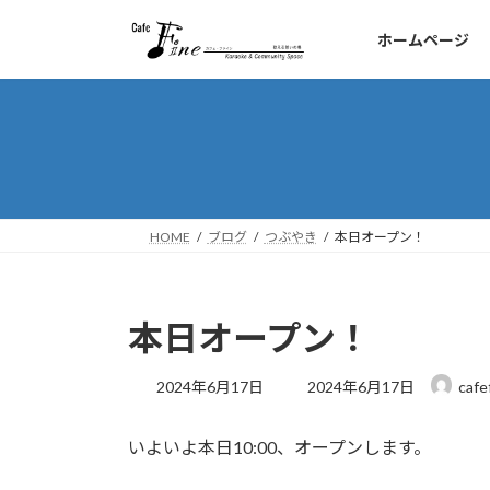
コ
ナ
ン
ビ
ホームページ
テ
ゲ
ン
ー
ツ
シ
へ
ョ
ス
ン
キ
に
ッ
移
HOME
ブログ
つぶやき
本日オープン！
プ
動
本日オープン！
最
2024年6月17日
2024年6月17日
cafe
終
更
いよいよ本日10:00、オープンします。
新
日