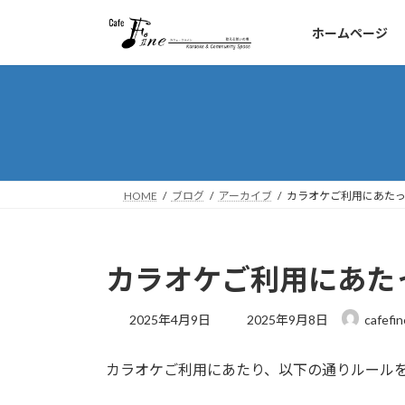
コ
ナ
ン
ビ
ホームページ
テ
ゲ
ン
ー
ツ
シ
へ
ョ
ス
ン
キ
に
ッ
移
HOME
ブログ
アーカイブ
カラオケご利用にあたっ
プ
動
カラオケご利用にあた
最
2025年4月9日
2025年9月8日
cafefin
終
更
カラオケご利用にあたり、以下の通りルール
新
日