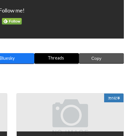
Follow me!
Threads
Bluesky
Copy
次の記事